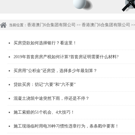
香港澳门6合集团有限公司
香港澳门6合集团有限公司
当前位置：
>>
>
买房贷款如何选择银行？看这里！
2019年首套房房产税如何计算?首套房证明需要什么材料?
买房用“公积金”还房贷，选择多少年最划算？
贷款买房：切记“六要”和“六不要”
混凝土浇筑中途突然下雨，停还是不停？
施工索赔的51个机会、4大技巧！
施工现场临时用电39种习惯性违章行为，条条戳中要害！