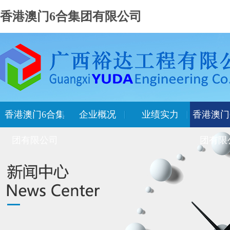
香港澳门6合集团有限公司
香港澳门6合集
企业概况
业绩实力
香港澳门
团有限公司
团有限