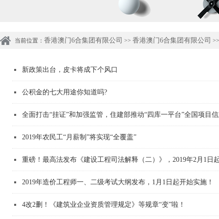
香港澳门6合集团有限公司
香港澳门6合集团有限公司
当前位置：
>>
>
新政策出台，皮卡将成下个风口
公积金的七大用途你知道吗?
全面打击“挂证”和加强监管，住建部推动“四库一平台”全国项目
2019年农民工“月薪制”将实现“全覆盖”
重磅！最高法发布《建设工程司法解释（二）》，2019年2月1日
2019年造价工程师一、二级考试大纲发布，1月1日起开始实施！
4改2删！《建筑业企业资质管理规定》等规章“变”啦！