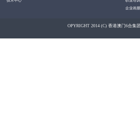
技术中心
职业培
企业画
OPYRIGHT 2014 (C) 香港澳门6合集