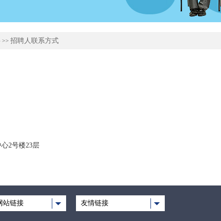
聘
招聘人联系方式
>>
心2号楼23层
网站链接
友情链接