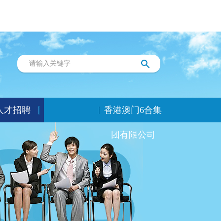
人才招聘
香港澳门6合集
团有限公司