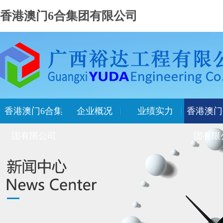
香港澳门6合集团有限公司
香港澳门6合集
企业概况
业绩实力
香港澳门
团有限公司
团有限