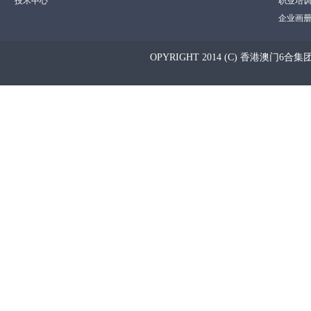
技术中心
职业培
企业画
OPYRIGHT 2014 (C) 香港澳门6合集