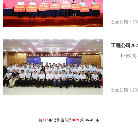
发布日期：
20
工程公司2
工程公司
发布日期：
20
共
375
条记录 当前页
8/75
第 36-40 条