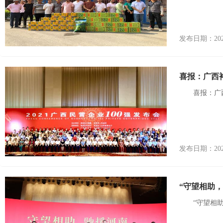
发布日期：
20
喜报：广西裕
喜报：广
发布日期：
20
“守望相助
“守望相