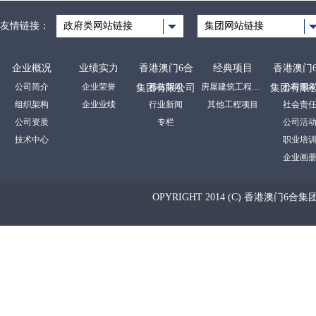
友情链接：
政府类网站链接
集团网站链接
企业概况
业绩实力
香港澳门6合
经典项目
香港澳门
公司简介
企业荣誉
裕达新闻
房屋建筑工程项目
公司形
集团有限公司
集团有限
组织架构
企业业绩
行业新闻
其他工程项目
社会责
公司资质
专栏
公司活
技术中心
职业培
企业画
OPYRIGHT 2014 (C) 香港澳门6合集