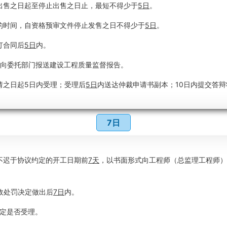
出售之日起至停止出售之日止，最短不得少于
5日
。
的时间，自资格预审文件停止发售之日不得少于
5日
。
订合同后
5日
内。
向委托部门报送建设工程质量监督报告。
请之日起5日内受理；受理后
5日
内送达仲裁申请书副本；10日内提交答辩
7日
不迟于协议约定的开工日期前
7天
，以书面形式向工程师（总监理工程师）
政处罚决定做出后
7日
内。
定是否受理。