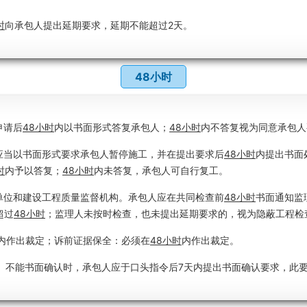
时
向承包人提出延期要求，延期不能超过2天。
48小时
申请后
48小时
内以书面形式答复承包人；
48小时
内不答复视为同意承包人
应当以书面形式要求承包人暂停施工，并在提出要求后
48小时
内提出书面
时
内予以答复；
48小时
内未答复，承包人可自行复工。
单位和建设工程质量监督机构。承包人应在共同检查前
48小时
书面通知监
超过
48小时
；监理人未按时检查，也未提出延期要求的，视为隐蔽工程检
内作出裁定；诉前证据保全：必须在
48小时
内作出裁定。
。不能书面确认时，承包人应于口头指令后7天内提出书面确认要求，此