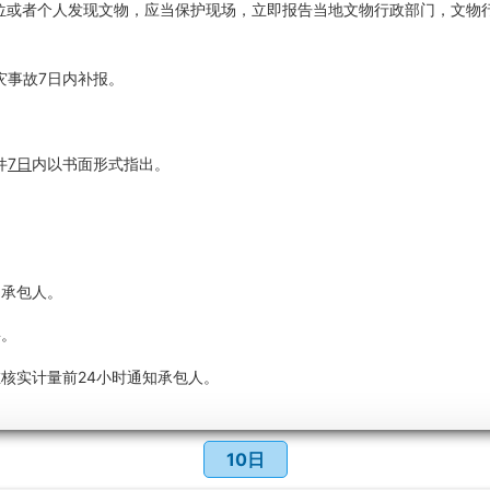
位或者个人发现文物，应当保护现场，立即报告当地文物行政部门，文物
灾事故7日内补报。
件
7日
内以书面形式指出。
知承包人。
要。
核实计量前24小时通知承包人。
10日