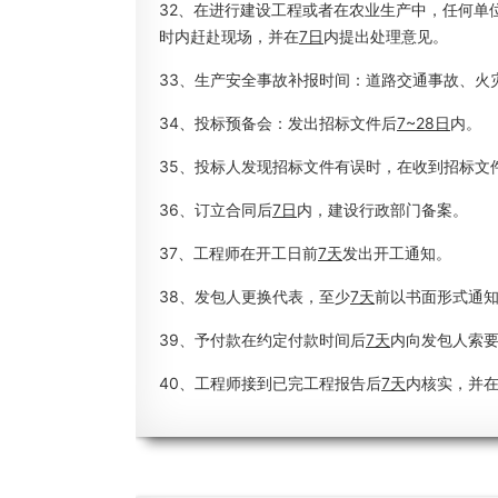
32、在进行建设工程或者在农业生产中，任何单
时内赶赴现场，并在
7日
内提出处理意见。
33、生产安全事故补报时间：道路交通事故、火
34、投标预备会：发出招标文件后
7~28日
内。
35、投标人发现招标文件有误时，在收到招标文
36、订立合同后
7日
内，建设行政部门备案。
37、工程师在开工日前
7天
发出开工通知。
38、发包人更换代表，至少
7天
前以书面形式通
39、予付款在约定付款时间后
7天
内向发包人索
40、工程师接到已完工程报告后
7天
内核实，并在