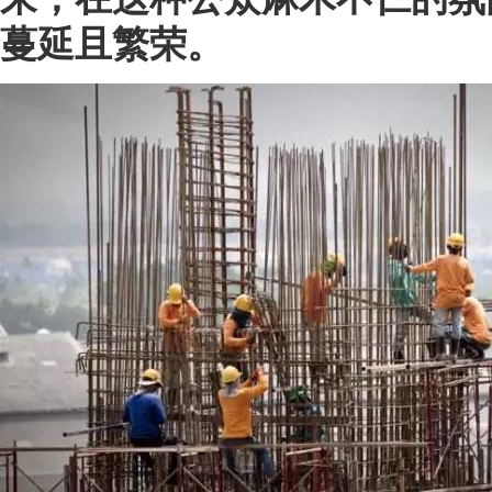
蔓延且繁荣。