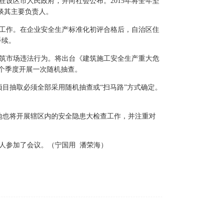
设区市人民政府，并向社会公布。2015年将全年坚
谈其主要负责人。
化工作。在企业安全生产标准化初评合格后，自治区住
手续。
建筑市场违法行为。将出台《建筑施工安全生产重大危
个季度开展一次随机抽查。
目抽取必须全部采用随机抽查或“扫马路”方式确定。
地也将开展辖区内的安全隐患大检查工作，并注重对
人参加了会议。（宁国用 潘荣海）