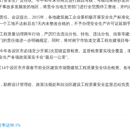
安全生产责任状。年中和年末分两次进行跟踪考核，考核结果将抄送所在
对于事故多发频发的地区，将责令当地主管部门进行全范围停工整改，并约
任。会议提出，2015年，各地建筑施工企业要积极开展安全生产标准
一个工地不达标且在7天内未整改合格的，不予办理安全生产许可证延期
进工程质量治理两年行动，严厉打击违法分包、转包、违法分包、挂靠等
门的责任做进一步明确规定。同时，将对南宁市轨道交通工程在建项目每
年各设区市必须至少开展2次层级监督检查。监督检查要实现全覆盖，项
全生产各项政策落实卡在“最后一公里”。
区14个设区市开展春节前全区建筑市场暨建筑工程质量安全综合检查。各
勘察设计管理处、政策法规处和自治区建设工程质量安全监督总站负责
达98.1%