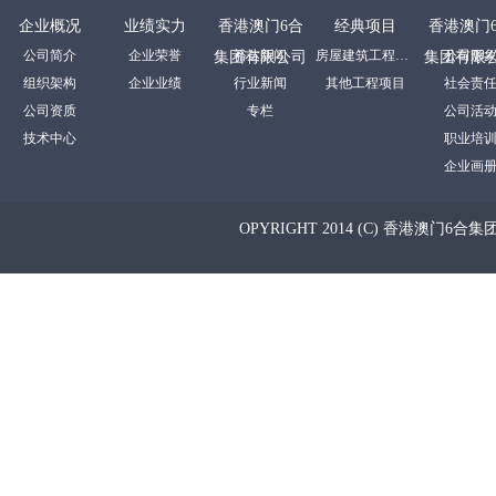
企业概况
业绩实力
香港澳门6合
经典项目
香港澳门
公司简介
企业荣誉
裕达新闻
房屋建筑工程项目
公司形
集团有限公司
集团有限
组织架构
企业业绩
行业新闻
其他工程项目
社会责
公司资质
专栏
公司活
技术中心
职业培
企业画
OPYRIGHT 2014 (C) 香港澳门6合集