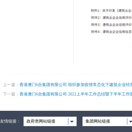
上一篇：
香港澳门6合集团有限公司 组织参加疫情常态化下建筑企业经
下一篇：
香港澳门6合集团有限公司 2022上半年工作总结暨下半年工
友情链接：
政府类网站链接
集团网站链接