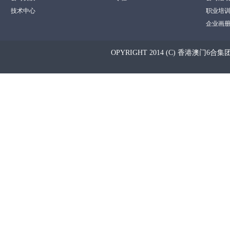
技术中心
职业培
企业画
OPYRIGHT 2014 (C) 香港澳门6合集