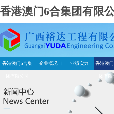
香港澳门6合集团有限
香港澳门6合集
企业概况
业绩实力
香港澳门
团有限公司
团有限