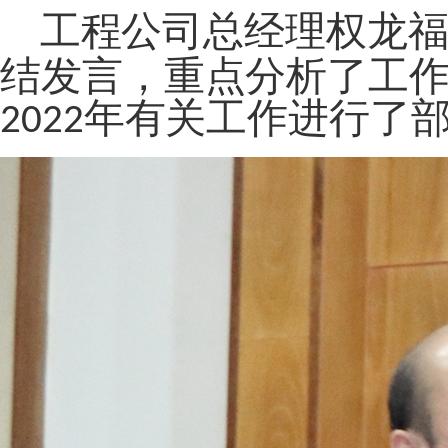
工程公司总经理权龙福
结发言，重点分析了工
年有关工作进行了
2022