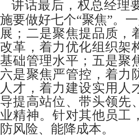
讲话最后，权总经理
施要做好七个“聚焦”。
展；二是聚焦提品质，
改革，着力优化组织架
基础管理水平；五是聚
六是聚焦严管控，着力
人才，着力建设实用人
导提高站位、带头领先
业精神。针对其他员工
防风险、能降成本。