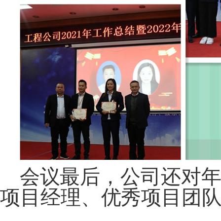
会议最后，公司还对年
项目经理、优秀项目团