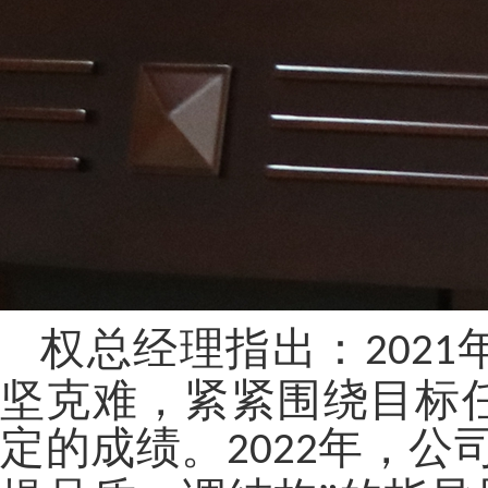
权总经理指出：
2021
坚克难，紧紧围绕目标
定的成绩。
年，公
2022