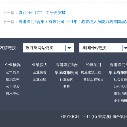
上一篇：
喜迎“开门红”，力争再突破
下一篇：
香港澳门6合集团有限公司 2021年工程管理人员能力测试圆满
友情链接：
政府类网站链接
集团网站链接
企业概况
业绩实力
香港澳门6合
经典项目
香港澳门
公司简介
企业荣誉
裕达新闻
房屋建筑工程项目
公司形
集团有限公司
集团有限
组织架构
企业业绩
行业新闻
其他工程项目
社会责
公司资质
专栏
公司活
技术中心
职业培
企业画
OPYRIGHT 2014 (C) 香港澳门6合集