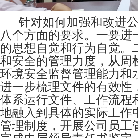
针对如何加强和改进公
八个方面的要求。
一要
进
的思想自觉和行为自觉。
和安全的管理力度，从周
环境安全监督管理能力和
进一步梳理文件的有效性
体系运行文件、工作流程
地融入到具体的实际工作
管理制度，开展公司员工