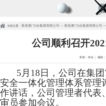
香港澳门6合集团有限公司
香港澳门6合集团有限公司
当前位置：
>>
>
公司顺利召开20
来源：本站 | 编辑：管理
5月18日，公司在集团
安全一体化管理体系管理
作讲话，公司管理者代表
审员参加会议。