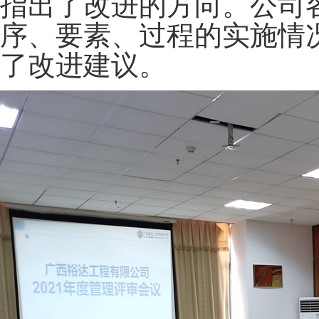
指出了改进的方向。公司
序、要素、过程的实施情
了改进建议。