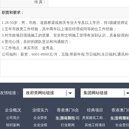
传 真：
职责和要求：
1.28-50岁，男，市政、道路桥梁或相关专业大专及以上学历，持2级建造
2.五年市政类工作经验，其中两年以上项目经理或同等岗位工作经验；
3.对市政项目现场施工的质量、安全和文明施工管理有深刻认识，具备较强
4.责任心强，良好的团队意识和沟通能力；
5.工作地点：来宾市区、金秀县。
公司福利：薪资：6001-8000元/月，五险,带薪年假,节日福利,生日福利,通讯
友情链接：
政府类网站链接
集团网站链接
企业概况
业绩实力
香港澳门6合
经典项目
香港澳门
公司简介
企业荣誉
裕达新闻
房屋建筑工程项目
公司形
集团有限公司
集团有限
组织架构
企业业绩
行业新闻
其他工程项目
社会责