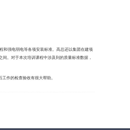
工程和强电弱电等各项安装标准。高总还以集团在建项
之间。对于本次培训课程中涉及到的质量标准数据，
后工作的检查验收有很大帮助。