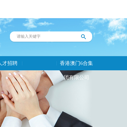
人才招聘
香港澳门6合集
团有限公司