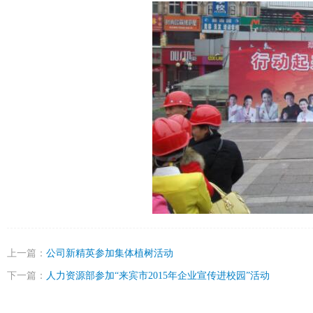
上一篇：
公司新精英参加集体植树活动
下一篇：
人力资源部参加“来宾市2015年企业宣传进校园”活动