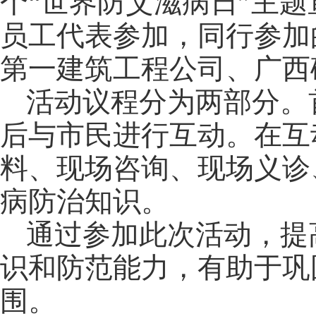
个“世界防艾滋病日”主
员工代表参加，同行参加
第一建筑工程公司、广西
活动议程分为两部分。
后与市民进行互动。在互
料、现场咨询、现场义诊
病防治知识。
通过参加此次活动，提
识和防范能力，有助于巩
围。