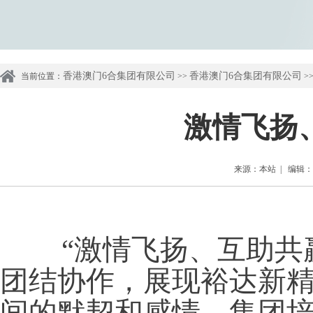
香港澳门6合集团有限公司
香港澳门6合集团有限公司
当前位置：
>>
>
激情飞扬
来源：本站 | 编辑：管理
“激情飞扬、互助共
团结协作
，展现
裕达新
间的默契和感情
，
集团