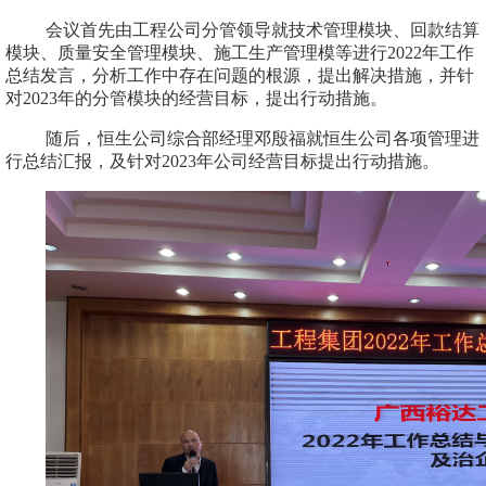
会议首先由工程公司分管领导就技术管理模块、回款结算
模块、质量安全管理模块、施工生产管理模等进行
2022年工作
总结发言，分析工作中存在问题的根源，提出解决措施，并针
对2023年的分管模块的经营目标，提出行动措施。
随后，恒生公司综合部经理邓殷福就恒生公司各项管理进
行总结汇报，及针对
2023年公司经营目标提出行动措施。