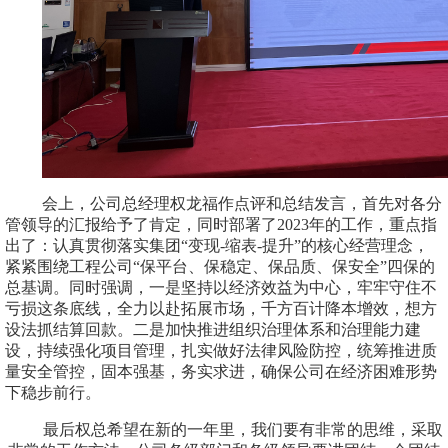
会上，公司总经理权龙福作点评和总结发言，首先对各分
管领导的汇报给予了肯定，同时部署了
2023年的工作，重点指
出了：认真贯彻落实集团“变现-缩表-提升”的核心经营理念，
紧紧围绕工程公司“保平台、保稳定、保品质、保安全”四保的
总基调。同时强调，一是坚持以经济效益为中心，牢牢守住不
亏损这条底线，全力以赴拓展市场，千方百计降本增效，想方
设法抓结算回款。二是加快推进组织治理体系和治理能力建
设，持续强化项目管理，扎实做好法律风险防控，统筹推进质
量安全管控，固本强基，务实求进，确保公司在经济困难形势
下稳步前行。
最后权总希望在新的一年里，我们要有非常的思维，采取