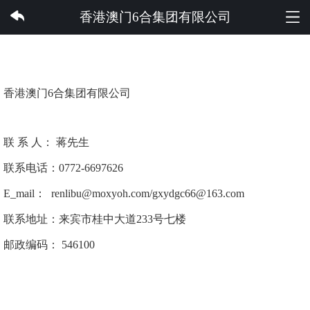
香港澳门6合集团有限公司
香港澳门6合集团有限公司
香港澳门6合集团有限公司
联 系 人： 蒋先生
联系电话：0772-6697626
E_mail： renlibu@moxyoh.com/
gxydgc66@163.com
联系地址：来宾市桂中大道233号七楼
邮政编码： 546100