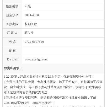
性别要求
不限
薪金水平
3001-4000
有效期限
长期有效
联 系 人
蒋先生
电 话
0772-6697626
传 真
E－mail
www.gxydgc.com
职责和要求：
1.22-35岁，建筑相关专业本科及以上学历，优秀应届毕业生亦可；
2.负责企业的工法申报、专利技术研发、施工工艺改进、科技示范工程建
设、自主科技推广等工作；参与过重大项目的设计，获得过QC成果奖或
者工艺技术方面奖项的优先考虑；
3.熟悉技术研发项目管理、房建相关国家标准和行业标准知识，了解
CAD,BIM系统软件、office办公软件；