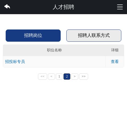
香港澳门6合集团有限公司
人才招聘
招聘岗位
招聘人联系方式
职位名称
详细
招投标专员
查看
<<
<
1
2
>
>>